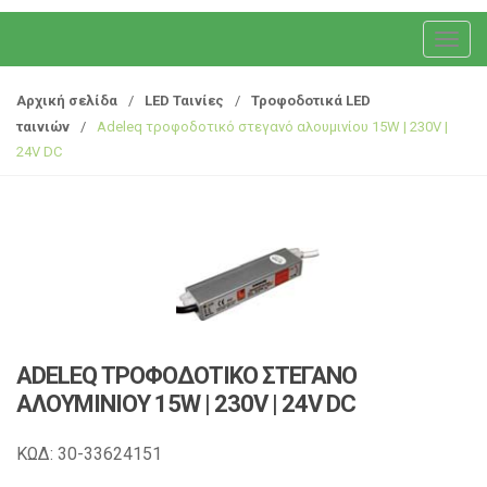
T
o
g
Αρχική σελίδα
/
LED Ταινίες
/
Τροφοδοτικά LED
g
ταινιών
/
Adeleq τροφοδοτικό στεγανό αλουμινίου 15W | 230V |
l
24V DC
e
n
a
v
i
g
a
t
ADELEQ ΤΡΟΦΟΔΟΤΙΚΌ ΣΤΕΓΑΝΌ
i
ΑΛΟΥΜΙΝΊΟΥ 15W | 230V | 24V DC
o
n
ΚΩΔ: 30-33624151