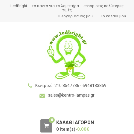
S
S
LedBright – τα πάντα για το λαμπτήρα – eshop στις καλύτερες
k
k
τιμές
Ο λογαριασμός μου
Το καλάθι μου
i
i
p
p
t
t
o
o
n
c
a
o
v
n
i
t
g
e
a
n
Kεντρικό: 210 8547786 - 6948183859
t
t
sales@kentro-lampas.gr
i
o
n
0
ΚΑΛΆΘΙ ΑΓΟΡΏΝ
0 Item(s)-
0,00
€