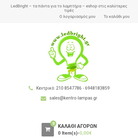
S
S
LedBright – τα πάντα για το λαμπτήρα – eshop στις καλύτερες
k
k
τιμές
Ο λογαριασμός μου
Το καλάθι μου
i
i
p
p
t
t
o
o
n
c
a
o
v
n
i
t
g
e
a
n
Kεντρικό: 210 8547786 - 6948183859
t
t
sales@kentro-lampas.gr
i
o
n
0
ΚΑΛΆΘΙ ΑΓΟΡΏΝ
0 Item(s)-
0,00
€