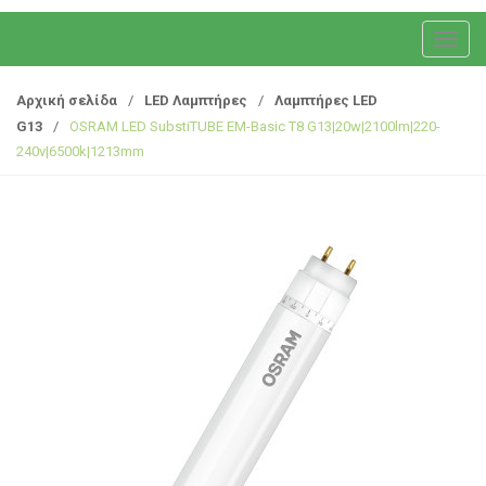
T
o
g
Αρχική σελίδα
/
LED Λαμπτήρες
/
Λαμπτήρες LED
g
G13
/
OSRAM LED SubstiTUBE EM-Basic T8 G13|20w|2100lm|220-
l
240v|6500k|1213mm
e
n
a
v
i
g
a
t
i
o
n