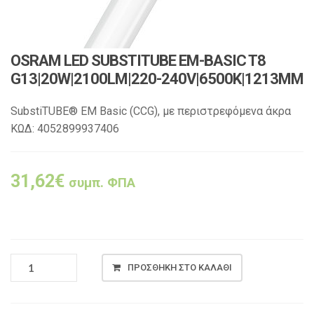
OSRAM LED SUBSTITUBE EM-BASIC T8
G13|20W|2100LM|220-240V|6500K|1213MM
SubstiTUBE® EM Basic (CCG), με περιστρεφόμενα άκρα
ΚΩΔ: 4052899937406
31,62
€
συμπ. ΦΠΑ
ΠΡΟΣΘΉΚΗ ΣΤΟ ΚΑΛΆΘΙ