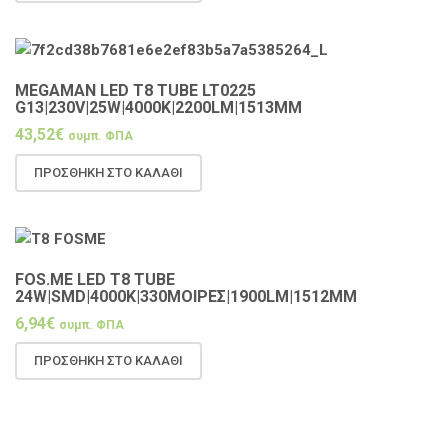
MEGAMAN LED T8 TUBE LT0225
G13|230V|25W|4000K|2200LM|1513MM
43,52
€
συμπ. ΦΠΑ
ΠΡΟΣΘΉΚΗ ΣΤΟ ΚΑΛΆΘΙ
FOS.ME LED T8 TUBE
24W|SMD|4000K|330ΜΟΙΡΕΣ|1900LM|1512MM
6,94
€
συμπ. ΦΠΑ
ΠΡΟΣΘΉΚΗ ΣΤΟ ΚΑΛΆΘΙ